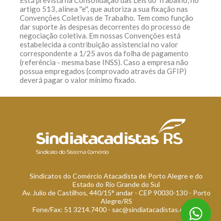
Está prevista na Consolidação das Leis do Trabalho, no
artigo 513, alínea ''e'', que autoriza a sua fixação nas
Convenções Coletivas de Trabalho. Tem como função
dar suporte às despesas decorrentes do processo de
negociação coletiva. Em nossas Convenções está
estabelecida a contribuição assistencial no valor
correspondente a 1/25 avos da folha de pagamento
(referência - mesma base INSS). Caso a empresa não
possua empregados (comprovado através da GFIP)
deverá pagar o valor mínimo fixado.
Sindicatos do Comércio Atacadista de Porto Alegre e do
Estado do Rio Grande do Sul
Av. Julio de Castilhos, 440/15° andar - CEP 90030-130 - Porto
Alegre/RS
Fone/Fax: 51 3214.7400 -
sac@sindiatacadistas.com.br