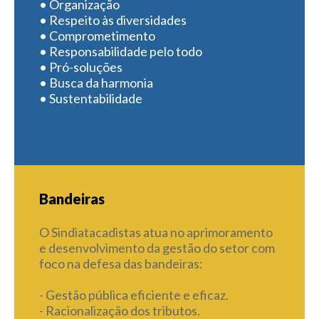
• Organização
• Respeito às diversidades
• Comprometimento
• Responsabilidade pelo todo
• Pró-soluções
• Busca da harmonia
• Sustentabilidade
Bandeiras
O Sindiatacadistas atua no aprimoramento
e desenvolvimento da gestão do setor com
foco na defesa das bandeiras:
- Gestão pública eficiente e eficaz.
- Racionalização dos tributos.