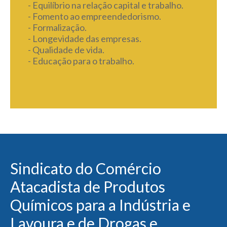
- Equilíbrio na relação capital e trabalho.
- Fomento ao empreendedorismo.
- Formalização.
- Longevidade das empresas.
- Qualidade de vida.
- Educação para o trabalho.
Sindicato do Comércio
Sindicato do Comércio
Sindicato Intermunicipal do
Sindicato do Comércio
Sindicato do Comércio
Sindicato do Comércio
Atacadista do Estado do Rio
Atacadista de Gêneros
Comércio Atacadista de
Atacadista de Tecidos,
Atacadista de Produtos
Atacadista de Madeiras de
Grande do Sul
Alimentícios de Porto Alegre
Materiais de Construção,
Vestuário e Armarinho de
Químicos para a Indústria e
Porto Alegre
Louças, Tintas, Ferragens,
Porto Alegre
Lavoura e de Drogas e