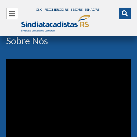
CNC
FECOMÉRCIO-RS
SESC/RS
SENAC/RS
Sobre Nós