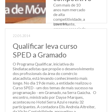
tributos nas
Com mais de 10
compras
anos num mercado
domésticas ou
de alta
importações de
competitividade, a
insumos...
Lev e Monte,
empresa associada
Leia Mais
ao
22.05.2014
Sindiatacadistas,
oferece todos os
Qualificar leva curso
produtos
necessários para
SPED a Gramado
produção e
fabricação de
O Programa Qualificar, iniciativa do
móveis. O sucesso
Sindiatacadistas que propõe o desenvolvimento
da ...
dos profissionais da área do comércio
atacadista, está levando conhecimento mais
Leia Mais
longe. No dia 19 de maio, a entidade realizou o
Curso SPED - um dos temas de mais sucesso na
programação - em Gramado, na Serra Gaúcha. O
encontro, ministrado por Dayse Marques,
aconteceu no Hotel Serra Azul e reuniu 32
participantes. A contadora Elis Andreia Altreiter,
da Visão Contabilidade, aproveitou a