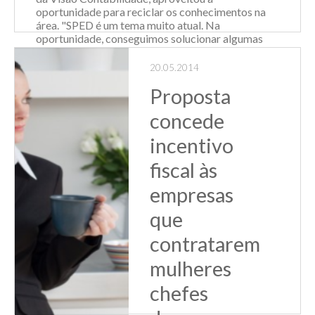
oportunidade para reciclar os conhecimentos na
área. "SPED é um tema muito atual. Na
oportunidade, conseguimos solucionar algumas
dúvidas que aparecem no dia a dia. Em Gramado,
temos profissionais interessados em aprimorar...
20.05.2014
Proposta
Leia Mais
concede
incentivo
fiscal às
empresas
que
contratarem
mulheres
chefes