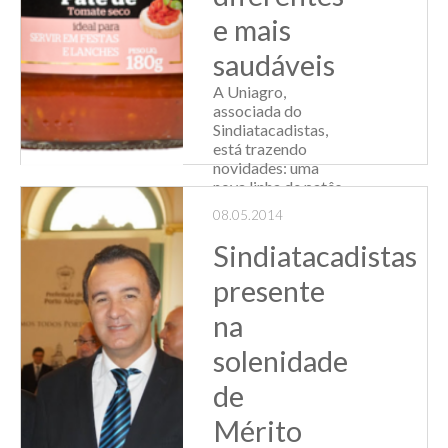
e mais
saudáveis
A Uniagro,
associada do
Sindiatacadistas,
está trazendo
novidades: uma
nova linha de patês
gourmets, que
08.05.2014
combinam sabor,
qualidade e saúde.
Sindiatacadistas
As novidades
refletem a
presente
preocupação da
na
empresa com a
busca p...
solenidade
Leia Mais
de
Mérito