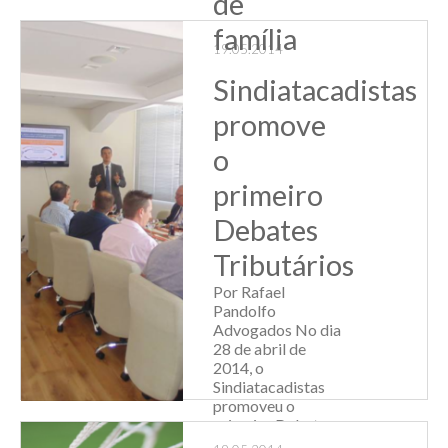
de
família
19.05.2014
Por Rafael
Sindiatacadistas
Pandolfo
Advogados A
promove
Câmara dos
Deputados analisa
o
o Projeto de Lei
6119/13, da
primeiro
deputada Sandra
Rosado (PSB-RN),
Debates
que concede
dedução de 10% no
Tributários
imposto de renda
Por Rafael
(IR) às empresas
Pandolfo
que contra...
Advogados No dia
28 de abril de
Leia Mais
2014, o
Sindiatacadistas
promoveu o
primeiro Debates
Tributários, que