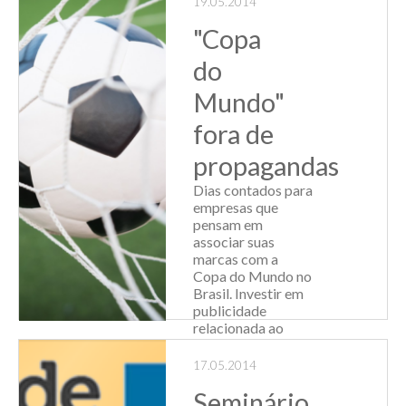
19.05.2014
contou com a
participação dos
"Copa
consultores
do
tributários Rafael
Borin e Kalink...
Mundo"
Leia Mais
fora de
propagandas
Dias contados para
empresas que
pensam em
associar suas
marcas com a
Copa do Mundo no
Brasil. Investir em
publicidade
relacionada ao
futebol e divulgar
campanha com o
17.05.2014
mote precisa de
Seminário
alguns cuidados. ...