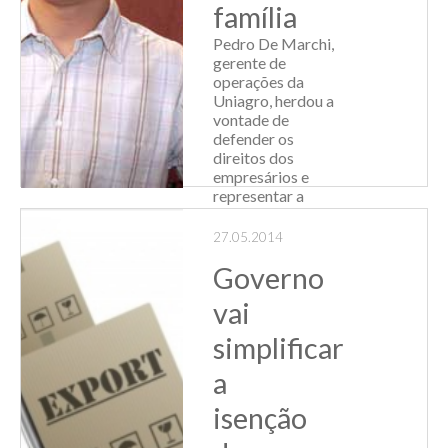
família
Pedro De Marchi,
gerente de
operações da
Uniagro, herdou a
vontade de
defender os
direitos dos
empresários e
representar a
categoria do avô,
Zildo De Marchi,
27.05.2014
presidente do
Governo
Sindiatacadistas.
Desde pequ...
vai
Leia Mais
simplificar
a
isenção