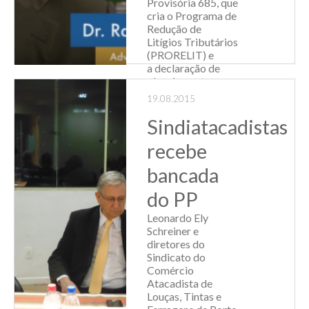
Provisória 685, que
cria o Programa de
Redução de
Litígios Tributários
(PRORELIT) e
a declaração de
planejamento
tributário, que
19.08.2015
estabelece uma
nova relação de
Sindiatacadistas
transparência
recebe
entre o Fisc...
bancada
Leia Mais
do PP
Leonardo Ely
Schreiner e
diretores do
Sindicato do
Comércio
Atacadista de
Louças, Tintas e