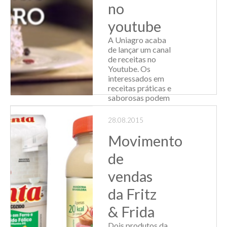
no
youtube
A Uniagro acaba
de lançar um canal
de receitas no
Youtube. Os
interessados em
receitas práticas e
saborosas podem
acessar
www.youtube.com/selecionadosu
28.08.2015
e encontrar mais
um canal, dessa vez
Movimento
digit...
de
Leia Mais
vendas
da Fritz
& Frida
Dois produtos da