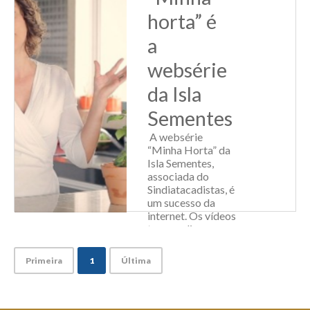
horário alternativo
horta” é
ao exped...
a
Leia Mais
websérie
da Isla
Sementes
A websérie
“Minha Horta” da
Isla Sementes,
associada do
Sindiatacadistas, é
um sucesso da
internet. Os vídeos
trazem dicas
bacanas e
mostram que é
Primeira
1
Última
fácil e
recompensador
plantar em casa. A
websér...