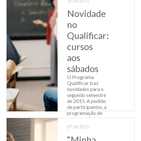
10.08.2015
participaram do
Novidade
treinamento,
realizado na sede
no
da e...
Qualificar:
Leia Mais
cursos
aos
sábados
O Programa
Qualificar traz
novidades para o
segundo semestre
de 2015. A pedido
de participantes, a
programação de
cursos, palestras e
workshops terá
07.08.2015
turmas aos
sábados, em
“Minha