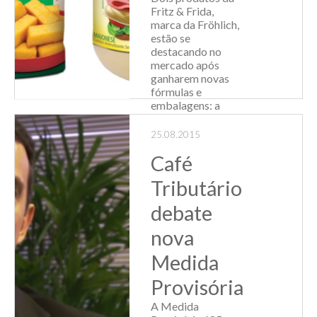
Fritz & Frida,
marca da Fröhlich,
estão se
destacando no
mercado após
ganharem novas
fórmulas e
embalagens: a
Maionese Fritz &
Frida e a Polenta
25.08.2015
Fritz & Frida.
Café
Relançada e...
Tributário
Leia Mais
debate
nova
Medida
Provisória
A Medida