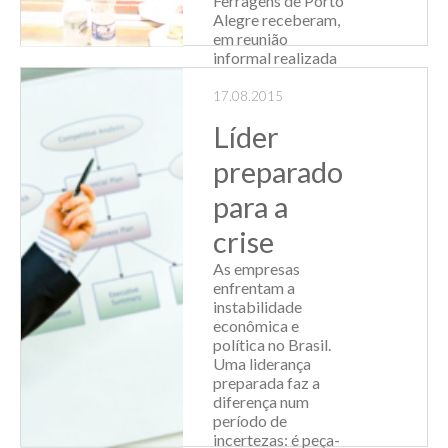
Ferragens de Porto
Alegre receberam,
em reunião
informal realizada
na sede do
Sindiatacadistas,
17.08.2015
integrantes d...
Líder
Leia Mais
preparado
para a
crise
As empresas
enfrentam a
instabilidade
econômica e
política no Brasil.
Uma liderança
preparada faz a
diferença num
período de
incertezas: é peça-