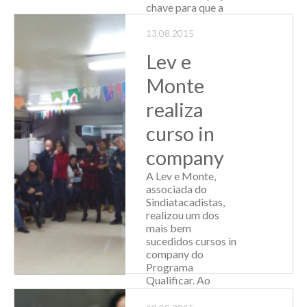
chave para que a
empresa
mantenha-se
13.08.2015
saudável. “A crise ...
Lev e
Leia Mais
Monte
realiza
curso in
company
A Lev e Monte,
associada do
Sindiatacadistas,
realizou um dos
mais bem
sucedidos cursos in
company do
Programa
Qualificar. Ao
todo, 50
colaboradores