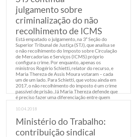
no recurso extraordinário (RE) nº 240.785/MG,
julgamento sobre
de re...
criminalização do não
Leia Mais
recolhimento de ICMS
Está empatado o julgamento, na 3ª Seção do
Superior Tribunal de Justiça (STJ), que analisa se
o não recolhimento do Imposto sobre Circulação
de Mercadorias e Serviços (ICMS) próprio
configura crime. Por enquanto, apenas os
ministros Rogério Schietti, relator do recurso, e
Maria Thereza de Assis Moura votaram – cada
um de um lado. Para Schietti, que votou ainda em
2017, o não recolhimento do imposto é um crime
passível de prisão. Já Maria Thereza defende que
é preciso fazer uma diferenciação entre quem
deliberadamente frauda informações para iludir
o fisco e quem declara regularmente os
10.04.2018
impostos, mas deixa de pagar no prazo. O
Ministério do Trabalho:
julgamento foi interrompido nesta quarta-feira
(14/03) ap...
contribuição sindical