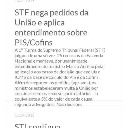
10.04.2018
66,2% afirmaram que o número de funcionários
não sofreu alteração – ou seja, não hou...
STF nega pedidos da
Leia Mais
União e aplica
entendimento sobre
PIS/Cofins
A 1ª Turma do Supremo Tribunal Federal (STF)
julgou, de uma só vez, 25 recursos da Fazenda
Nacional e manteve, por unanimidade,
entendimento do ministro Marco Aurélio pela
aplicação aos casos da decisão que excluiu o
ICMS da base de cálculo do PIS e da Cofins.
Além de negarem os pedidos (agravos), os
ministros estabeleceram multa à União por
considerarem os recursos protelatórios – o
equivalente a 5% do valor de cada causa,
segundo advogados. Nas decisões
monocráticas, além de afastar o sobrestamento
dos processos, o ministro Marco Aurélio
10.04.2018
lembrou que o STF já analisou a questão duas
STJ continua
vezes. Em outubro de 2014, por maioria de votos,