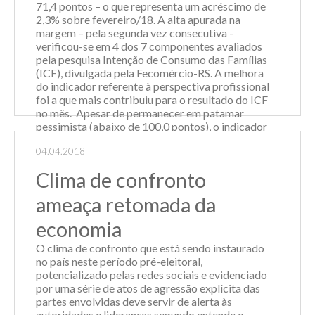
71,4 pontos – o que representa um acréscimo de
2,3% sobre fevereiro/18. A alta apurada na
margem – pela segunda vez consecutiva -
verificou-se em 4 dos 7 componentes avaliados
pela pesquisa Intenção de Consumo das Famílias
(ICF), divulgada pela Fecomércio-RS. A melhora
do indicador referente à perspectiva profissional
foi a que mais contribuiu para o resultado do ICF
no mês. Apesar de permanecer em patamar
pessimista (abaixo de 100,0 pontos), o indicador
que avalia a perspectiva profissional alcançou
04.04.2018
92,9 pontos, uma elevação significativa de 39,4%
sobre o mesm...
Clima de confronto
Leia Mais
ameaça retomada da
economia
O clima de confronto que está sendo instaurado
no país neste período pré-eleitoral,
potencializado pelas redes sociais e evidenciado
por uma série de atos de agressão explícita das
partes envolvidas deve servir de alerta às
autoridades e lideranças segundo entende o