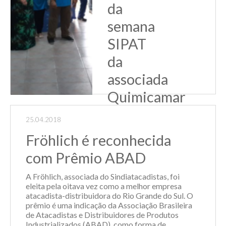
da
semana
SIPAT
da
associada
Quimicamar
O Sindiatacadistas
esteve presente no
25.04.2018
encerramento da
Fröhlich é reconhecida
SIPAT da
associada
com Prêmio ABAD
Quimicamar. A
programação da
A Fröhlich, associada do Sindiatacadistas, foi
semana, que
eleita pela oitava vez como a melhor empresa
contou com
atacadista-distribuidora do Rio Grande do Sul. O
atividades
prêmio é uma indicação da Associação Brasileira
relacionadas à
de Atacadistas e Distribuidores de Produtos
saúde e bem
Industrializados (ABAD), como forma de
estar, incluiu