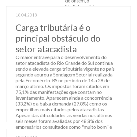
de ontem, o
Sindiatacadistas
recebeu a visita do
18.04.2018
Presidente da
Fecomércio/RS,
Carga tributária é o
Luiz Carlos Bohn,
acompanhado do
principal obstáculo do
Vice Presidente
setor atacadista
Financeiro, And...
O maior entrave para o desenvolvimento do
Leia Mais
setor atacadista do Rio Grande do Sul continua
sendo a elevada carga tributária vigente no país
segundo apurou a Sondagem Setorial realizada
pela Fecomércio-RS no período de 14 a 28 de
março último. Os impostos foram citados em
75,1% das manifestações que constam no
levantamento. Aparecem ainda a concorrência
(33,2%) e a baixa demanda (27,8%) como os
empecilhos mais citados pelos atacadistas.
Apesar das dificuldades, as vendas nos últimos
seis meses foram avaliadas por 48,8% dos
empresários consultados como "muito bom" e
como "excelente" por 24,9%. No mesmo período,