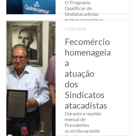
O Programa
Qualificar do
Sindiatacadistas
esteve presente na
SIPAT da
19.04.2018
associada
Quimicamar. O
Fecomércio
evento ocorreu no
dia de hoje, 23 de
homenageia
abril, e teve a
palestra com o
a
tema: “Educação
atuação
Alimentar”,
ministrada...
dos
Leia Mais
Sindicatos
atacadistas
Durante a reunião
mensal de
Presidentes
ocorrida na noite