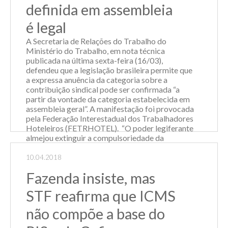
Leia Mais
definida em assembleia
é legal
A Secretaria de Relações do Trabalho do
Ministério do Trabalho, em nota técnica
publicada na última sexta-feira (16/03),
defendeu que a legislação brasileira permite que
a expressa anuência da categoria sobre a
contribuição sindical pode ser confirmada “a
partir da vontade da categoria estabelecida em
assembleia geral”. A manifestação foi provocada
pela Federação Interestadual dos Trabalhadores
Hoteleiros (FETRHOTEL). “O poder legiferante
almejou extinguir a compulsoriedade da
contribuição sindical, sem excluir a capacidade
do ente coletivo de exercer o seu mister
10.04.2018
constitucional, de defesa da categoria, no campo
Fazenda insiste, mas
da outrora contribuição obrigatória”, diz a Nota
Técnica nº 02/2018. De...
STF reafirma que ICMS
Leia Mais
não compõe a base do