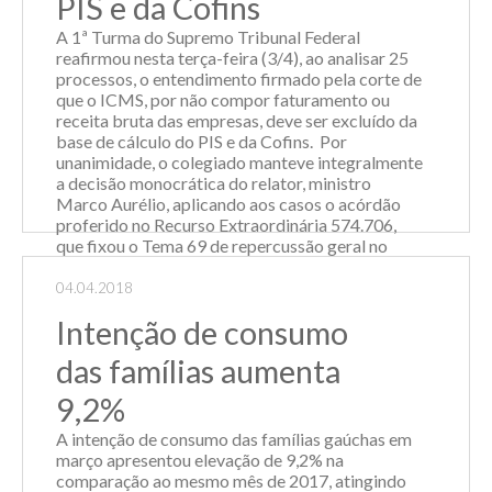
PIS e da Cofins
A 1ª Turma do Supremo Tribunal Federal
reafirmou nesta terça-feira (3/4), ao analisar 25
processos, o entendimento firmado pela corte de
que o ICMS, por não compor faturamento ou
receita bruta das empresas, deve ser excluído da
base de cálculo do PIS e da Cofins. Por
unanimidade, o colegiado manteve integralmente
a decisão monocrática do relator, ministro
Marco Aurélio, aplicando aos casos o acórdão
proferido no Recurso Extraordinária 574.706,
que fixou o Tema 69 de repercussão geral no
sentido de que "o ICMS não compõe a base de
cálculo do PIS e da Cofins". O julgamento desse
04.04.2018
caso ocorreu em março de 2017. A turma
Intenção de consumo
analisou agravos interpostos pela Fazenda
Nacional contra a...
das famílias aumenta
Leia Mais
9,2%
A intenção de consumo das famílias gaúchas em
março apresentou elevação de 9,2% na
comparação ao mesmo mês de 2017, atingindo