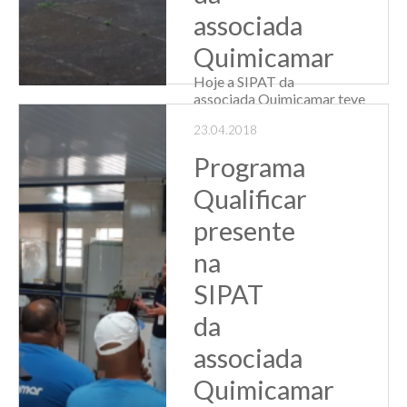
associada
Quimicamar
Hoje a SIPAT da
associada Quimicamar teve
mais um dia cheio
23.04.2018
de atividades
relacionadas à
Programa
saúde e bem estar.
A programação
Qualificar
incluiu Ginástica
laboral realizada
presente
pelo SESC e
Aferições clínicas
na
r...
SIPAT
Leia Mais
da
associada
Quimicamar