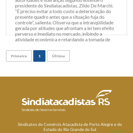
presidente do Sindiatacadistas, Zildo De Marchi.
“É preciso evitar a todo custo a deterioração do
presente quadro antes que a situação fuja do
controle”, salienta. Observa que a intranqüilidade
gerada por atitudes que afrontam a lei tem efeito
perverso e imediato no mercado, inibindo a
atividade econômica e retardando a tomada de
decisão dos investidores nacionais e do exterior.
“O que é de todo prejudicial nesta etapa em que
es...
Primeira
1
Última
Leia Mais
Sindicatos do Comércio Atacadista de Porto Alegre e do
Estado do Rio Grande do Sul