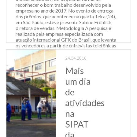
reconhecer o bom trabalho desenvolvido pela
ginástica laboral...
empresa no ano de 2017. No evento de entrega
dos prêmios, que aconteceu na quarta-feira (24),
Leia Mais
em São Paulo, esteve presente Sabine Fröhlich,
diretora de vendas. Metodologia A pesquisa é
realizada pela empresa especializada com
atuação internacional GFK do Brasil, que levanta
os vencedores a partir de entrevistas telefônicas
e presenciais com proprietários de
estabelecimentos ...
24.04.2018
Mais
Leia Mais
um dia
de
atividades
na
SIPAT
da