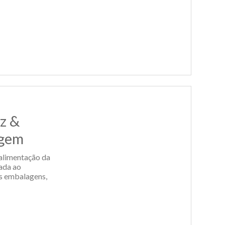
tz &
agem
 alimentação da
iada ao
as embalagens,