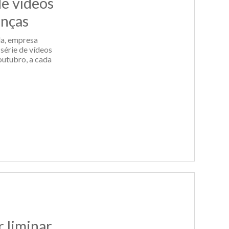
de vídeos
anças
ida, empresa
 série de vídeos
outubro, a cada
 liminar