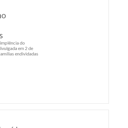
no
s
implência do
divulgada em 2 de
famílias endividadas