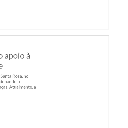
o apoio à
e
 Santa Rosa, no
cionando o
nças. Atualmente, a