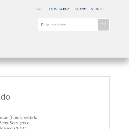
CNC
FECOMÉRCIO-RS
SESC/RS
SENAC/RS
 do
rcio (Icec), medido
ens, Serviços e
lcançou 103,1