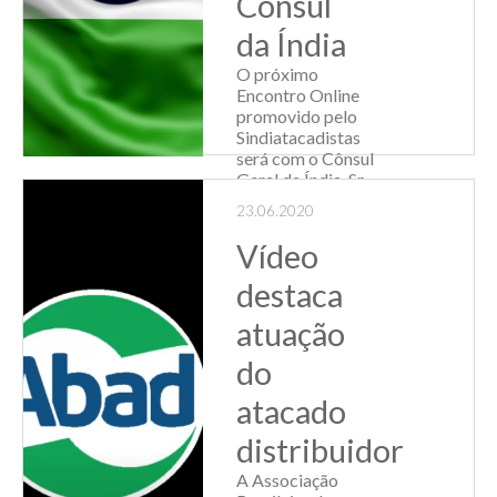
Cônsul
da Índia
O próximo
Encontro Online
promovido pelo
Sindiatacadistas
será com o Cônsul
Geral da Índia, Sr.
Amit Kumar
23.06.2020
Mishra. A Índia já é
um grande
Vídeo
participante do
comércio
destaca
internacional de
atuação
bens e de serviços,
...
do
Leia Mais
atacado
distribuidor
A Associação