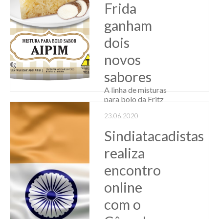
Frida
ganham
dois
novos
sabores
A linha de misturas
para bolo da Fritz
& Frida, marca de
23.06.2020
alimentação da
distribuidora
Sindiatacadistas
gaúcha Fröhlich,
apresenta ao
realiza
mercado dois
novos sabores:
encontro
Milho e Aipim. As
novidades já estão
online
disponíveis aos...
com o
Leia Mais