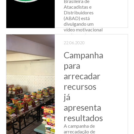
Brasileira de
Atacadistas e
Distribuidores
(ABAD) está
divulgando um
vídeo motivacional
enaltecendo a
atuação de
22.06.2020
colaboradores e
empresários do
Campanha
setor atacadista e
para
distribuidor, que se
man...
arrecadar
Leia Mais
recursos
já
apresenta
resultados
A campanha de
arrecadação de