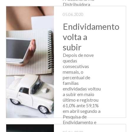
Distribuidora
Atacadista,
05.06.2020
empresa associada
ao Sindiatacadistas
Endividamento
RS, em parceria
com o Grupo RBS,
volta a
participou do
projeto
subir
“Responsabilidade:
vista essa causa”,
Depois de nove
doando um total de
quedas
25.000 m...
consecutivas
mensais, o
Leia Mais
percentual de
famílias
endividadas voltou
a subir em maio
último e registrou
61,0% ante 59,1%
em abril segundo a
Pesquisa de
Endividamento e
Inadimplência...