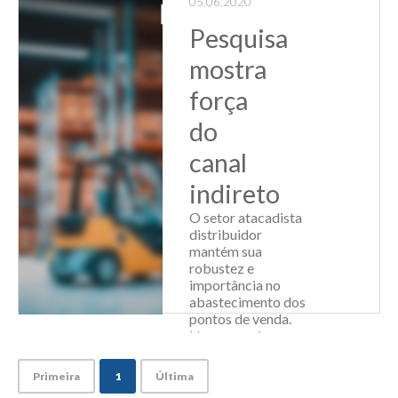
05.06.2020
Leia Mais
Pesquisa
mostra
força
do
canal
indireto
O setor atacadista
distribuidor
mantém sua
robustez e
importância no
abastecimento dos
pontos de venda.
Uma pesquisa
realizada pela
ABAD/Nielsen
Primeira
1
Última
indicou que, em