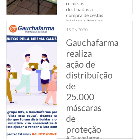
recursos
destinados à
compra de cestas
básicas e itens de
primeira
15.06.2020
necessidade
através do
Gauchafarma
programa Mesa
Brasil, idealizada
realiza
pelo
ação de
Sindiatacadistas, já
contemplou mais
distribuição
de 300...
de
Leia Mais
25.000
máscaras
de
proteção
A Gauchafarma -