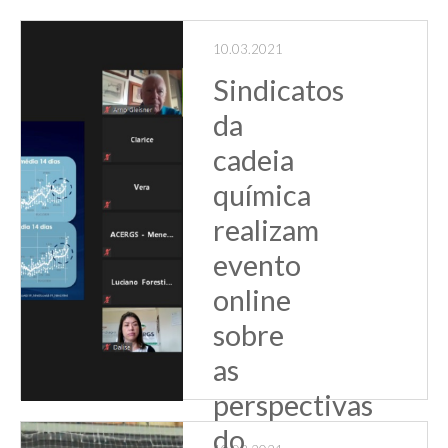
Leia Mais
10.03.2021
Sindicatos
da
cadeia
química
realizam
evento
online
sobre
as
perspectivas
do