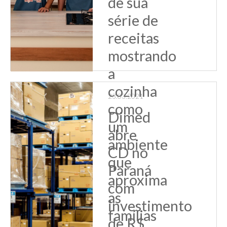
de sua
série de
receitas
mostrando
a
cozinha
23.03.2021
como
Dimed
um
abre
ambiente
CD no
que
Paraná
aproxima
com
as
investimento
famílias
de R$