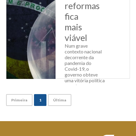
Serviços e Turismo
reformas
(CNC), recuou
1,5% em fevereiro,
fica
caindo a 104,5
mais
pontos. Apesar de
ter ...
viável
Leia Mais
Num grave
contexto nacional
decorrente da
pandemia do
Covid-19, o
governo obteve
uma vitória política
que abre
perspectivas muito
favoráveis para o
Primeira
1
Última
país segundo avalia
o presidente do
Sindiatacadistas...
Leia Mais