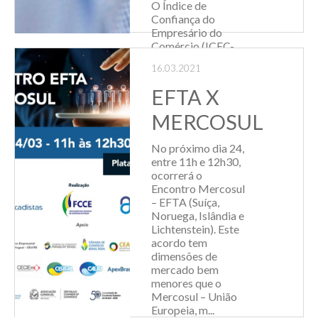
O Índice de
Confiança do
Empresário do
Comércio (ICEC-
RS), divulgado pela
16.03.2021
Fecomércio-RS
teve aumento de
EFTA X
1,8% em fevereiro
passado e atingiu
MERCOSUL
os 104,8 pontos.
Esse resultado
No próximo dia 24,
sucede uma baixa
entre 11h e 12h30,
de 4,5% oco...
ocorrerá o
Encontro Mercosul
Leia Mais
– EFTA (Suíça,
Noruega, Islândia e
Lichtenstein). Este
acordo tem
dimensões de
mercado bem
menores que o
Mercosul – União
Europeia, m...