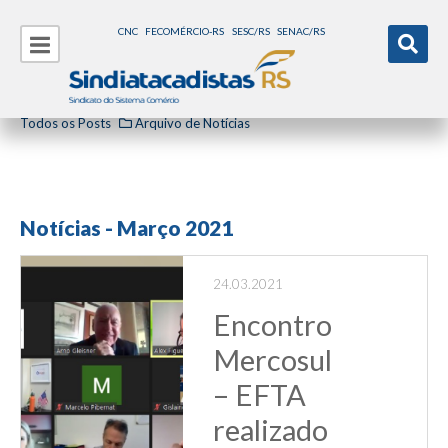
CNC
FECOMÉRCIO-RS
SESC/RS
SENAC/RS
Todos os Posts
Arquivo de Notícias
Notícias - Março 2021
24.03.2021
Encontro
Mercosul
– EFTA
realizado