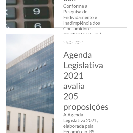
Conforme a
Pesquisa de
Endividamento e
Inadimplência dos
Consumidores
gaúchos (PEIC-RS),
divulgada pela
25.05.2021
Fecomércio-RS o
percentual de
Agenda
famílias
endividadas no
Legislativa
mês de abril no Rio
2021
Grande do Sul
registro...
avalia
Leia Mais
205
proposições
A Agenda
Legislativa 2021,
elaborada pela
Fecomércio-RS