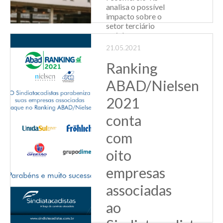
analisa o possível
impacto sobre o
setor terciário
gaúcho e o
desenvolvimento
21.05.2021
econômico do
Estado de nada
Ranking
menos de 205
ABAD/Nielsen
proposições que
tramitam ...
2021
Leia Mais
conta
com
oito
empresas
associadas
ao