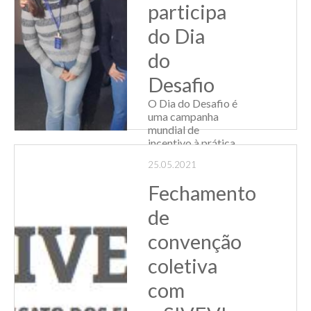
participa
do Dia
do
Desafio
O Dia do Desafio é
uma campanha
mundial de
incentivo à prática
regular de
25.05.2021
atividades físicas e
esportivas. Na
Fechamento
última quarta-feira,
26/05, a equipe do
de
Sindiatacadistas
aderiu à campanha,
convenção
que neste ano ...
coletiva
Leia Mais
com