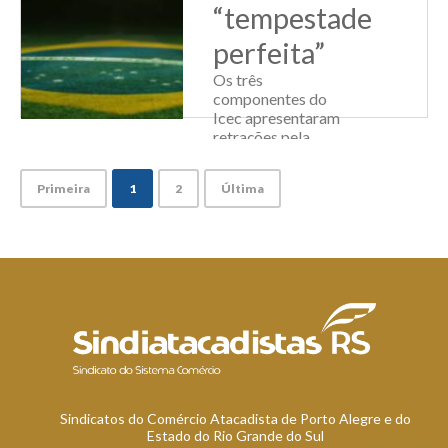
“tempestade
perfeita”
Os três
componentes do
Icec apresentaram
retrações pela
terceira vez
seguida. O
Primeira
1
2
Última
aumento das
dificuldades de
equilíbrio entre
oferta e procura
também
chamaram a
atenção no que diz
respeito ao nível de
...
Leia Mais
Sindicatos do Comércio Atacadista de Porto Alegre e do
Estado do Rio Grande do Sul