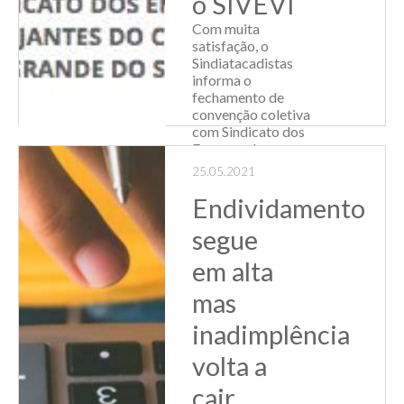
o SIVEVI
Com muita
satisfação, o
Sindiatacadistas
informa o
fechamento de
convenção coletiva
com Sindicato dos
Empregados
Vendedores e
25.05.2021
Viajantes do
Comércio do
Endividamento
Estado do Rio
segue
Grande do Sul –
SIVEVI. O
em alta
Sindiata...
mas
Leia Mais
inadimplência
volta a
cair