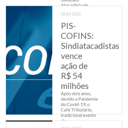
Atacadista de
Produtos
26.04.2022
Químicos para a
Indústria e de
PIS-
Drogas e
Medicamentos de
COFINS:
Porto Alegre, Arno
Gleisner o
Sindiatacadistas
resultado do leilão
vence
de rodovias da
Serra pode ser av...
ação de
Leia Mais
R$ 54
milhões
Após dois anos,
devido a Pandemia
do Covid-19, o
Café Tributário,
tradicional evento
do
Sindiatacadistas