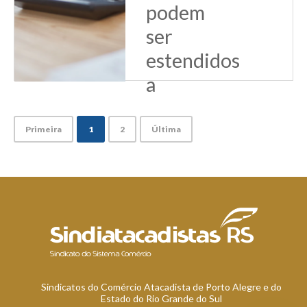
podem
ser
estendidos
a
estados
Sem lei específica
Primeira
1
2
Última
do próprio estado,
não é possível
estender para
tributos estaduais
os efeitos de
normas aplicáveis
no âmbito dos
tributos federais
ou do Simples
Nacional, ou
mesmo os
benefícios con...
Sindicatos do Comércio Atacadista de Porto Alegre e do
Estado do Rio Grande do Sul