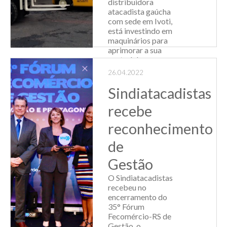
distribuidora
atacadista gaúcha
com sede em Ivoti,
está investindo em
maquinários para
aprimorar a sua
central de
distribuição com a
26.04.2022
compra de vinte
paleteiras elétricas
Sindiatacadistas
e duas
recebe
empilhadeir...
reconhecimento
Leia Mais
de
Gestão
O Sindiatacadistas
recebeu no
encerramento do
35° Fórum
Fecomércio-RS de
Gestão, o