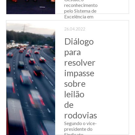
reconhecimento
pelo Sistema de
Excelência em
Gestão Sindical
(SEGS) 2021, junto
26.04.2022
a outras 27
Diálogo
entidades. O SEGS
é um pr...
para
Leia Mais
resolver
impasse
sobre
leilão
de
rodovias
Segundo o vice-
presidente do
Sindicato