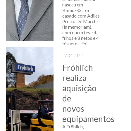
Leia Mais
nasceu em
Barão/RS, foi
casado com Adiles
Pretto De Marchi
(in memoriam),
com quem teve 4
filhos e 8 netos e 4
bisnetos. Foi
emancipado por
seus pais aos 16
27.04.2022
anos, começou a
Fröhlich
trabalhar e...
realiza
Leia Mais
aquisição
de
novos
equipamentos
A Fröhlich,