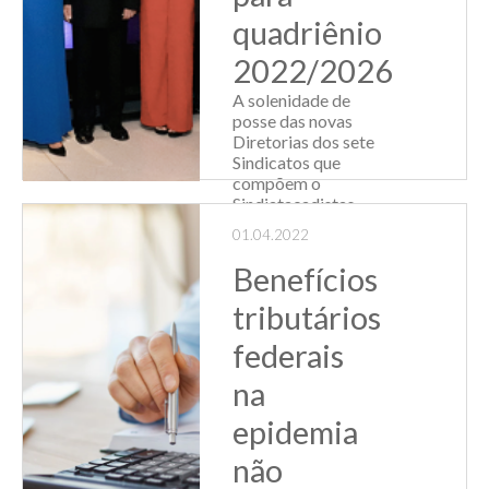
quadriênio
Leia Mais
2022/2026
A solenidade de
posse das novas
Diretorias dos sete
Sindicatos que
compõem o
Sindiatacadistas-
RS para o
01.04.2022
quadriênio
2022/2026 foi
Benefícios
realizada no dia 23
de março às 18h na
tributários
nova sede da
federais
FECOMÉRCIO-
RS, em P...
na
Leia Mais
epidemia
não