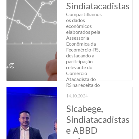
vez no Hotel Plaza
Sindiatacadistas
São Rafael, com
sucesso de público
Compartilhamos
para assistir à
os dados
palestra "Atitude e
econômicos
mente de...
elaborados pela
Assessoria
Leia Mais
Econômica da
Fecomércio-RS,
destacando a
participação
relevante do
Comércio
Atacadista do
RS na receita do
Estado. Clique aqui
14.10.2024
e ace...
Sicabege,
Leia Mais
Sindiatacadistas
e ABBD