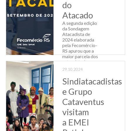
do
Atacado
A segunda edição
da Sondagem
Atacadista de
2024 elaborada
pela Fecomércio-
RS apurou que a
maior parcela dos
entrevistados
avalia que as
29.10.2024
medidas de auxílio
à retomada das
Sindiatacadistas
empresas atingidas
e Grupo
pelas enche...
Cataventus
Leia Mais
visitam
a EMEI