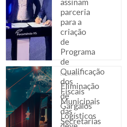
assinam
parceria
para a
criação
de
Programa
de
Qualificação
08.10.2024
dos
Eliminação
Fiscais
de
Municipais
Gargalos
das
Logísticos
Secretarias
deve