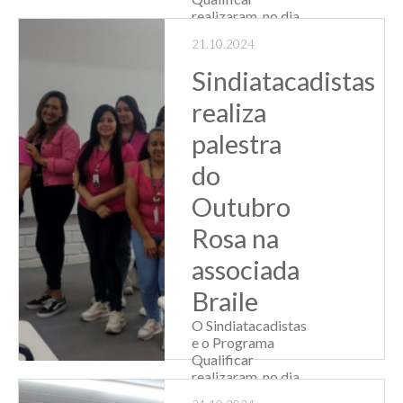
realizaram, no dia
17/10, uma
21.10.2024
palestra de
conscientização do
Sindiatacadistas
"Outubro Rosa",
mês de combate
realiza
ao câncer de
mama, na empresa
palestra
associada
do
Equipatech. A
palestra co...
Outubro
Leia Mais
Rosa na
associada
Braile
O Sindiatacadistas
e o Programa
Qualificar
realizaram, no dia
17/10, uma