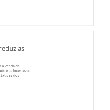
reduz as
a a venda de
ade e as incertezas
ctativas dos