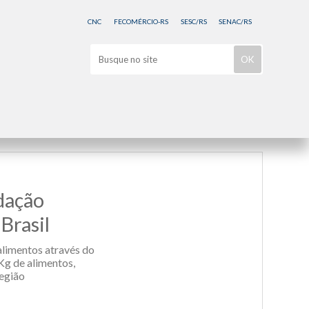
CNC
FECOMÉRCIO-RS
SESC/RS
SENAC/RS
dação
Brasil
alimentos através do
Kg de alimentos,
região