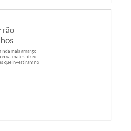
rrão
chos
 ainda mais amargo
a erva-mate sofreu
es que investiram no