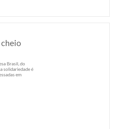
 cheio
sa Brasil, do
a solidariedade é
ressadas em